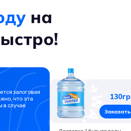
оду
на
ыстро!
ается залоговая
130гр
ажно, что эта
 в случае
Заказать