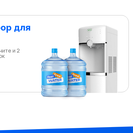
ор для
чите и 2
ок