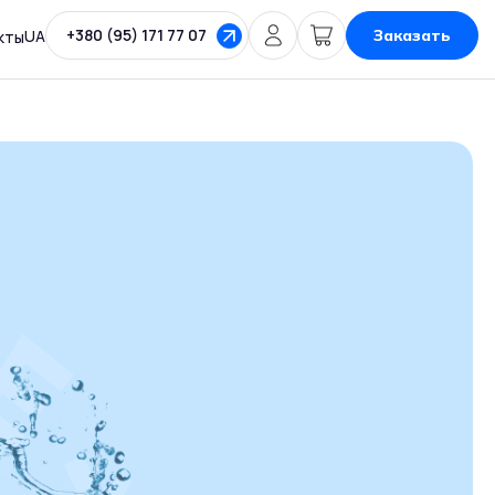
+380 (95) 171 77 07
UA
Заказать
кты