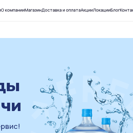
я
О компании
Магазин
Доставка и оплата
Акции
Локации
Блог
Конта
ды
ичи
ервис!