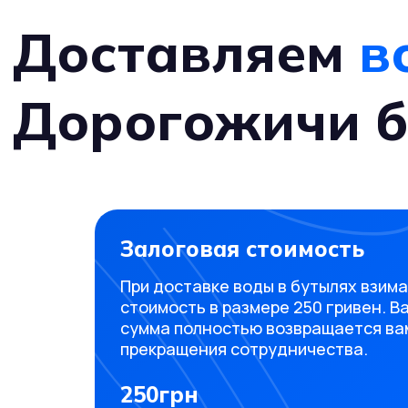
Доставляем
в
Дорогожичи б
Залоговая стоимость
При доставке воды в бутылях взим
стоимость в размере 250 гривен. В
сумма полностью возвращается вам
прекращения сотрудничества.
250грн