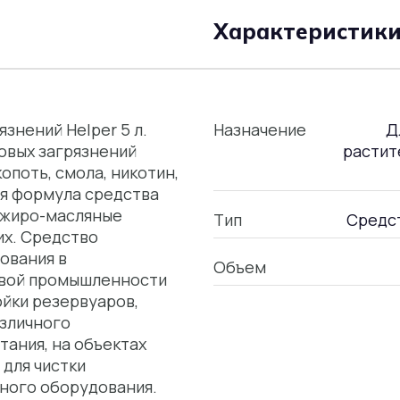
Характеристик
знений Helper 5 л.
Назначение
Д
овых загрязнений
растит
опоть, смола, никотин,
ная формула средства
 жиро-масляные
Тип
Средст
их. Средство
ования в
Объем
евой промышленности
йки резервуаров,
азличного
тания, на объектах
для чистки
нного оборудования.