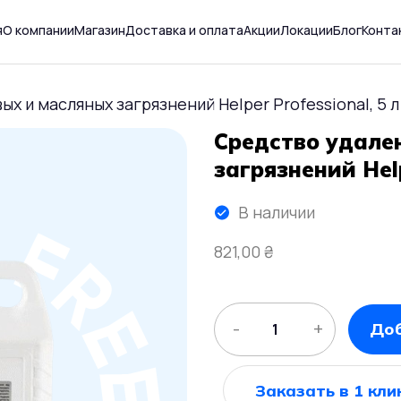
я
О компании
Магазин
Доставка и оплата
Акции
Локации
Блог
Конта
х и масляных загрязнений Helper Professional, 5 л
Средство удале
загрязнений Help
В наличии
821,00
₴
-
+
Доб
Заказать в 1 кли