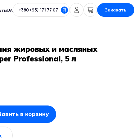
+380 (95) 171 77 07
UA
Заказать
кты
ния жировых и масляных
er Professional, 5 л
авить в корзину
к