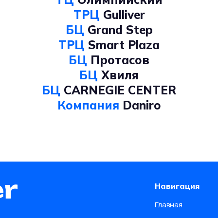
ТРЦ
Gulliver
БЦ
Grand Step
ТРЦ
Smart Plaza
БЦ
Протасов
БЦ
Хвиля
БЦ
CARNEGIE CENTER
Компания
Daniro
Навигация
Главная