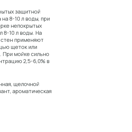
рытых защитной
на 8-10 л воды, при
борке непокрытых
 8-10 л воды. На
й стен применяют
ощью щеток или
. При мойке сильно
нтрацию 2,5-6,0% в
нная, щелочной
вант, ароматическая