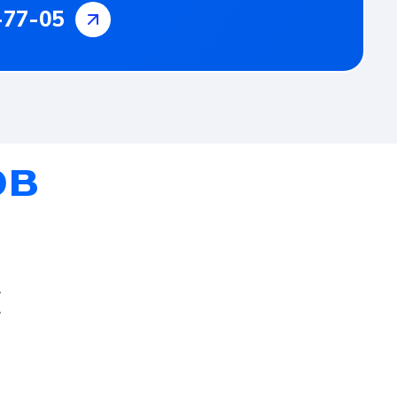
-77-05
ов
с