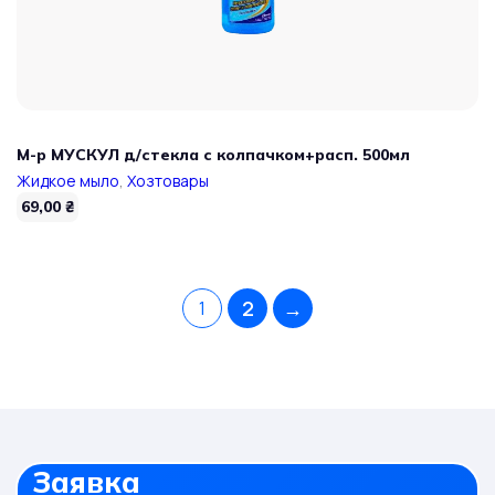
М-р МУСКУЛ д/стекла с колпачком+расп. 500мл
Жидкое мыло
,
Хозтовары
69,00
₴
2
→
1
Заявка