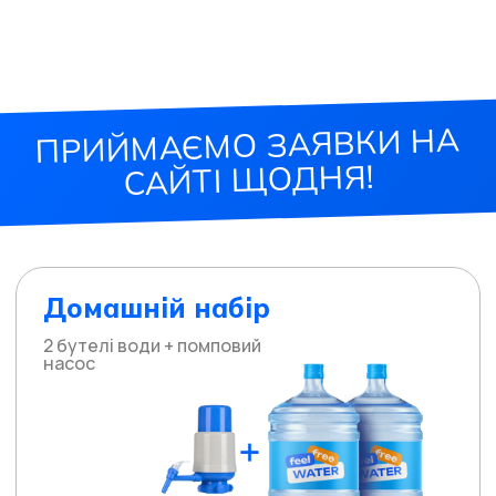
ПРИЙМАЄМО ЗАЯВКИ НА
САЙТІ ЩОДНЯ!
Домашній набір
2 бутелі води + помповий
насос