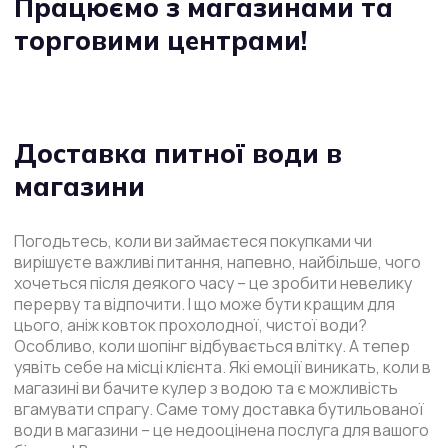
Працюємо з магазинами та
торговими центрами!
Доставка питної води в
магазини
Погодьтесь, коли ви займаєтеся покупками чи
вирішуєте важливі питання, напевно, найбільше, чого
хочеться після деякого часу – це зробити невелику
перерву та відпочити. І що може бути кращим для
цього, аніж ковток прохолодної, чистої води?
Особливо, коли шопінг відбувається влітку. А тепер
уявіть себе на місці клієнта. Які емоції виникать, коли в
магазині ви бачите кулер з водою та є можливість
вгамувати спрагу. Саме тому доставка бутильованої
води в магазини – це недооцінена послуга для вашого