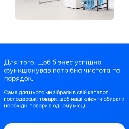
Для того, щоб бізнес успішно
функціонував потрібна чистота та
порядок.
Саме для цього ми зібрали в свій каталог
господарські товари, щоб наші клієнти обирали
необхідні товари в одному місці!