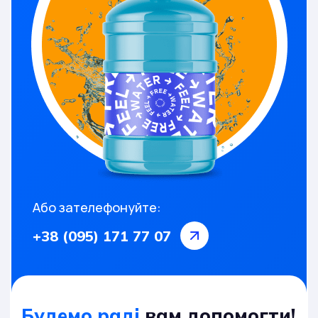
Або зателефонуйте:
+38 (095) 171 77 07
Будемо раді
вам допомогти!