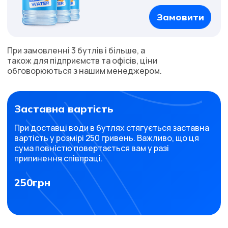
Замовити
При замовленні 3 бутлів і більше, а
також для підприємств та офісів, ціни
обговорюються з нашим менеджером.
Заставна вартість
При доставці води в бутлях стягується заставна
вартість у розмірі 250 гривень. Важливо, що ця
сума повністю повертається вам у разі
припинення співпраці.
250грн