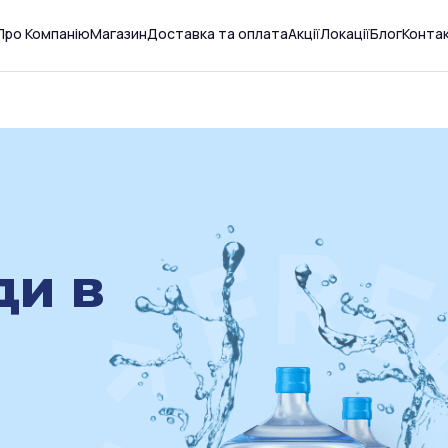
Про Компанію
Магазин
Доставка та оплата
Акції
Локації
Блог
Конта
ди в