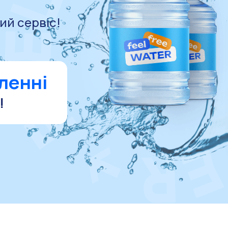
ий сервіс!
ленні
!