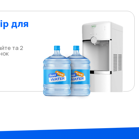
ір для
йте та 2
нок