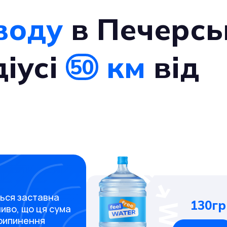
воду
в Печерсь
діусі
км
від
50
ться заставна
130гр
ливо, що ця сума
припинення