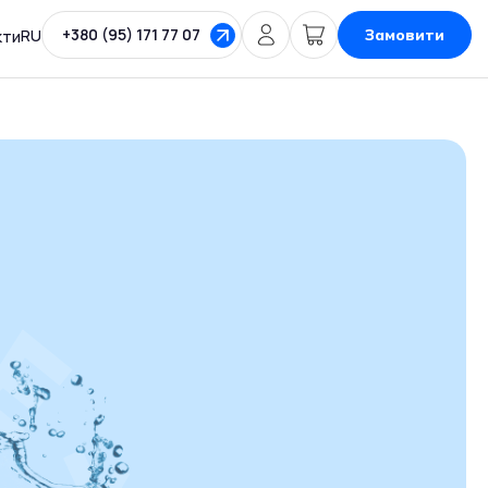
+380 (95) 171 77 07
RU
Замовити
кти