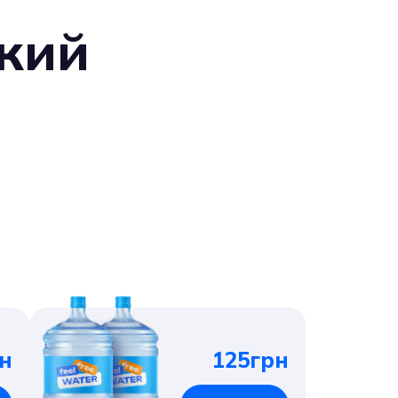
кий
н
125грн