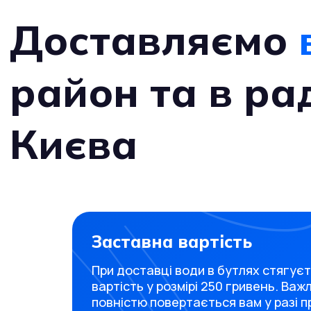
Доставляємо
район та в ра
Києва
Заставна вартість
При доставці води в бутлях стягує
вартість у розмірі 250 гривень. Важ
повністю повертається вам у разі 