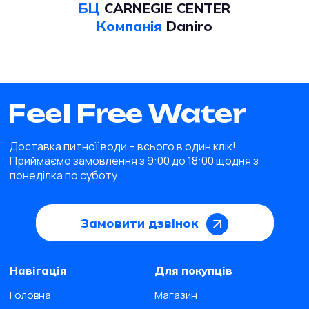
БЦ
CARNEGIE CENTER
Компанія
Daniro
Доставка питної води – всього в один клік!
Приймаємо замовлення з 9:00 до 18:00 щодня з
понеділка по суботу.
Замовити дзвінок
Навігація
Для покупців
Головна
Магазин