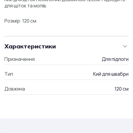
для щіток та мопів.
Розмір: 120 см
Характеристики
Призначення
Для підлоги
Тип
Кий для швабри
Довжина
120 см