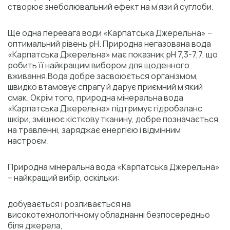
створює знеболювальний ефект на м’язи й суглоби.
Ще одна перевага води «Карпатська Джерельна» –
оптимальний рівень рН. Природна негазована вода
«Карпатська Джерельна» має показник рН 7,3-7,7, що
робить її найкращим вибором для щоденного
вживання.Вода добре засвоюється організмом,
швидко втамовує спрагу й дарує приємний м’який
смак. Окрім того, природна мінеральна вода
«Карпатська Джерельна» підтримує гідробаланс
шкіри, зміцнює кісткову тканину, добре позначається
на травленні, заряджає енергією і відмінним
настроєм.
Природна мінеральна вода «Карпатська Джерельна»
– найкращий вибір, оскільки:
добувається і розливається на
високотехнологічному обладнанні безпосередньо
біля джерела,