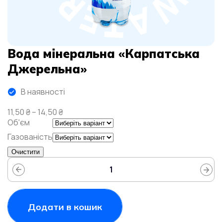
Вода мінеральна «Карпатська
Джерельна»
В наявності
Price
11,50
₴
–
14,50
₴
range:
Об'єм
11,50 ₴
Газованість
through
14,50 ₴
Очистити
Додати в кошик