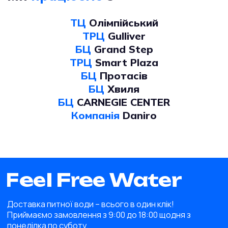
ТЦ
Олімпійський
ТРЦ
Gulliver
БЦ
Grand Step
ТРЦ
Smart Plaza
БЦ
Протасів
БЦ
Хвиля
БЦ
CARNEGIE CENTER
Компанія
Daniro
Доставка питної води – всього в один клік!
Приймаємо замовлення з 9:00 до 18:00 щодня з
понеділка по суботу.