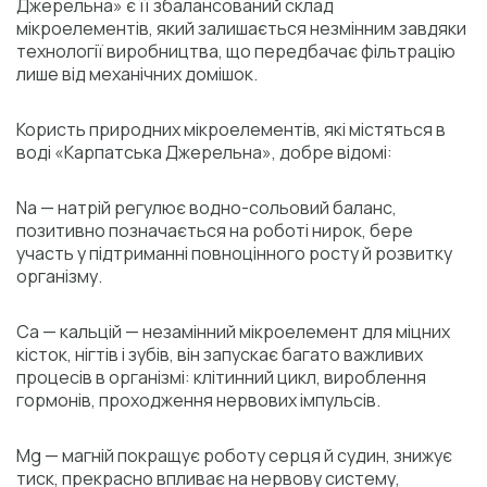
Джерельна» є її збалансований склад
мікроелементів, який залишається незмінним завдяки
технології виробництва, що передбачає фільтрацію
лише від механічних домішок.
Користь природних мікроелементів, які містяться в
воді «Карпатська Джерельна», добре відомі:
Na — натрій регулює водно-сольовий баланс,
позитивно позначається на роботі нирок, бере
участь у підтриманні повноцінного росту й розвитку
організму.
Ca — кальцій — незамінний мікроелемент для міцних
кісток, нігтів і зубів, він запускає багато важливих
процесів в організмі: клітинний цикл, вироблення
гормонів, проходження нервових імпульсів.
Mg — магній покращує роботу серця й судин, знижує
тиск, прекрасно впливає на нервову систему,