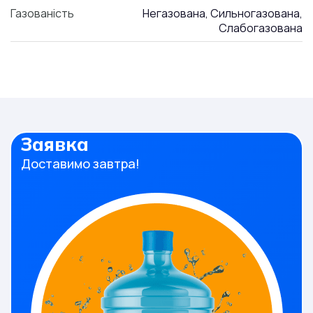
Газованість
Негазована, Сильногазована,
Слабогазована
Заявка
Доставимо завтра!