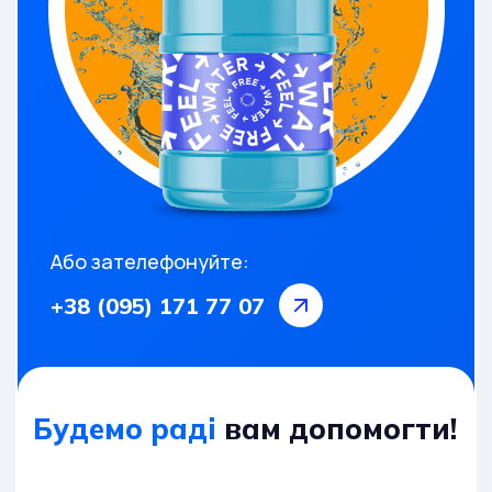
Або зателефонуйте:
+38 (095) 171 77 07
Будемо раді
вам допомогти!