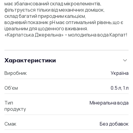
має збалансований склад мікроелементів,
фільтрується тільки від механічних домішок,
склад багатий природним кальцієм,
водневий показник pH має оптимальний рівень,що є
ідеальним для щоденного вживання.
«Карпатська Джерельна» – молодильна вода Карпат!
Характеристики
Виробник
Україна
Об'єм
0.5 л, 1 л
Тип
Мінеральна вода
продукту
Смак
Без добавок