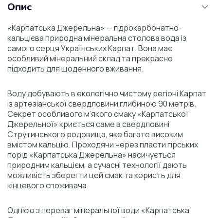
Опис
«Карпатська Джерельна» — гідрокарбонатно-
кальцієва природна мінеральна столова вода із
самого серця Українських Карпат. Вона має
особливий мінеральний склад та прекрасно
підходить для щоденного вживання.
Воду добувають в екологічно чистому регіоні Карпат
із артезіанської свердловини глибиною 90 метрів.
Секрет особливого м’якого смаку «Карпатської
Джерельної» криється саме в свердловині
Струтинського родовища, яке багате високим
вмістом кальцію. Проходячи через пласти гірських
порід «Карпатська Джерельна» насичується
природним кальцієм, а сучасні технології дають
можливість зберегти цей смак та користь для
кінцевого споживача.
Однією з переваг мінеральної води «Карпатська